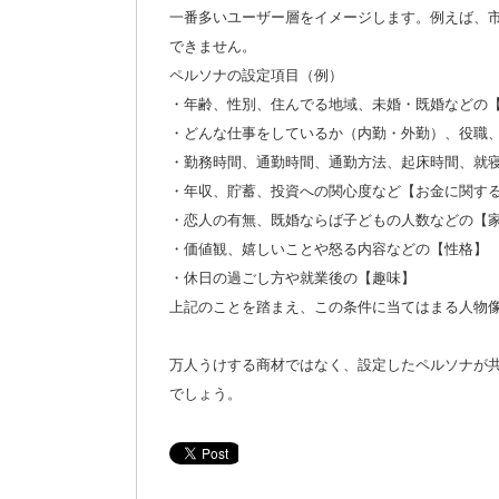
一番多いユーザー層をイメージします。例えば、
できません。
ペルソナの設定項目（例）
・年齢、性別、住んでる地域、未婚・既婚などの
・どんな仕事をしているか（内勤・外勤）、役職
・勤務時間、通勤時間、通勤方法、起床時間、就
・年収、貯蓄、投資への関心度など【お金に関す
・恋人の有無、既婚ならば子どもの人数などの【
・価値観、嬉しいことや怒る内容などの【性格】
・休日の過ごし方や就業後の【趣味】
上記のことを踏まえ、この条件に当てはまる人物
万人うけする商材ではなく、設定したペルソナが
でしょう。